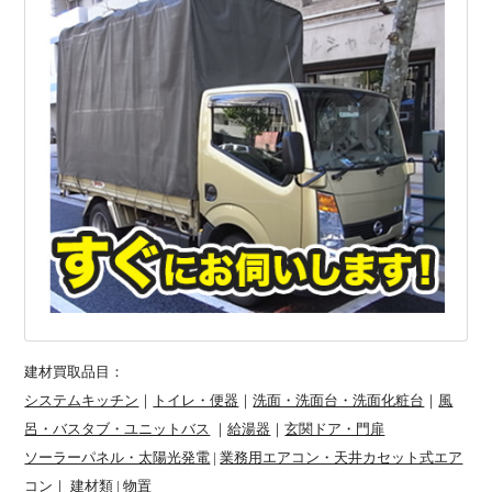
建材買取品目：
システムキッチン
｜
トイレ・便器
｜
洗面・洗面台・洗面化粧台
｜
風
呂・バスタブ・ユニットバス
｜
給湯器
｜
玄関ドア・門扉
ソーラーパネル・太陽光発電
|
業務用エアコン・天井カセット式エア
コン
｜
建材類
|
物置