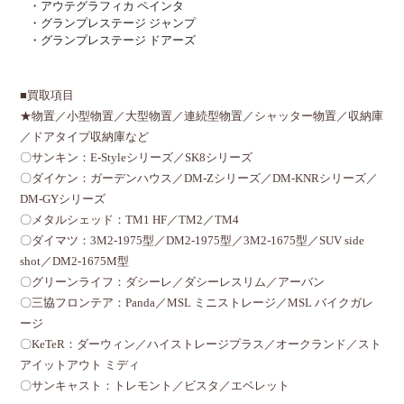
・アウテグラフィカ ペインタ
・グランプレステージ ジャンプ
・グランプレステージ ドアーズ
■買取項目
★物置／小型物置／大型物置／連続型物置／シャッター物置／収納庫
／ドアタイプ収納庫など
〇サンキン：E-Styleシリーズ／SK8シリーズ
〇ダイケン：ガーデンハウス／DM-Zシリーズ／DM-KNRシリーズ／
DM-GYシリーズ
〇メタルシェッド：TM1 HF／TM2／TM4
〇ダイマツ：3M2-1975型／DM2-1975型／3M2-1675型／SUV side
shot／DM2-1675M型
〇グリーンライフ：ダシーレ／ダシーレスリム／アーバン
〇三協フロンテア：Panda／MSL ミニストレージ／MSL バイクガレ
ージ
〇KeTeR：ダーウィン／ハイストレージプラス／オークランド／スト
アイットアウト ミディ
〇サンキャスト：トレモント／ビスタ／エベレット