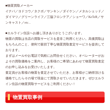
■物置買取メーカー
イナバ／ヨドコウ／タクボ／サンキン／ダイケン／メタルシェッド／
ダイマツ／グリーンライフ／三協フロンテア／ショーワ／KeTeR／サ
ンキャスト／etc...
■エルライン住設へお越し頂きありがとうございます。
物置の買取は当店の買取サービスを是非ご利用ください。高価買取は
もちろんのこと、便利で親切丁寧な物置買取査定サービスを提供して
おります。
まずはメールやお電話で気軽にお問合せください。オペレーターがお
よその買取価格をご案内し、お客様のご希望にあわせて物置買取査定
のお申し込みをお受けいたします。
査定員がお客様の物置を査定させていただき、お客様がご納得頂ける
価格でしたらその場で現金にて買取させていただきます。ぜひエルラ
イン住設の物置買取サービスをご利用ください！
物置買取事例