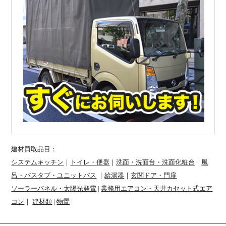
建材買取品目：
システムキッチン
｜
トイレ・便器
｜
洗面・洗面台・洗面化粧台
｜
風
呂・バスタブ・ユニットバス
｜
給湯器
｜
玄関ドア・門扉
ソーラーパネル・太陽光発電
|
業務用エアコン・天井カセット式エア
コン
｜
建材類
|
物置